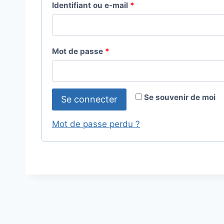
O
Identifiant ou e-mail
*
b
l
O
Mot de passe
*
i
b
g
l
a
Se souvenir de moi
Se connecter
i
t
g
Mot de passe perdu ?
o
a
i
t
r
o
e
i
r