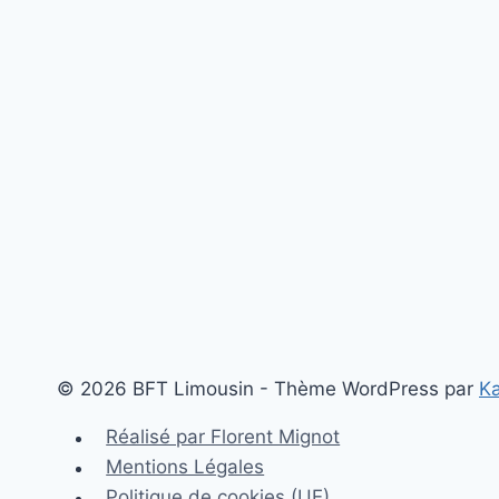
e
© 2026 BFT Limousin - Thème WordPress par
K
Réalisé par Florent Mignot
Mentions Légales
Politique de cookies (UE)