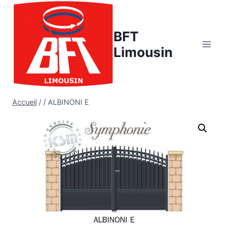
Aller
au
BFT
contenu
Limousin
Accueil
/
/
ALBINONI E