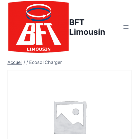
Aller
au
BFT
contenu
Limousin
Accueil
/
/
Ecosol Charger