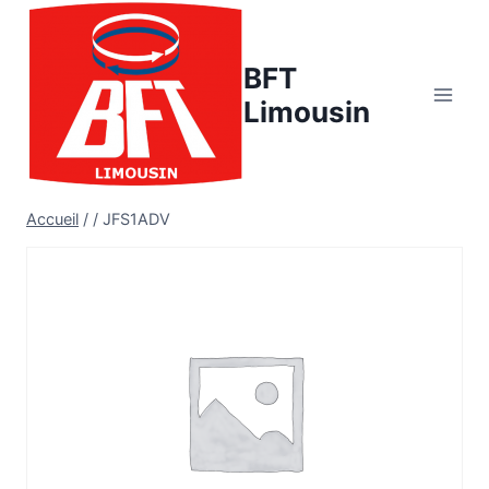
Aller
au
BFT
contenu
Limousin
Accueil
/
/
JFS1ADV