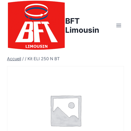
Aller
au
BFT
contenu
Limousin
Accueil
/
/
Kit ELI 250 N BT