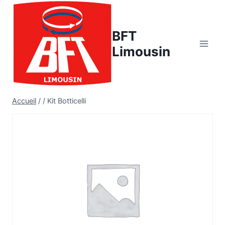
Aller
au
BFT
contenu
Limousin
Accueil
/
/
Kit Botticelli