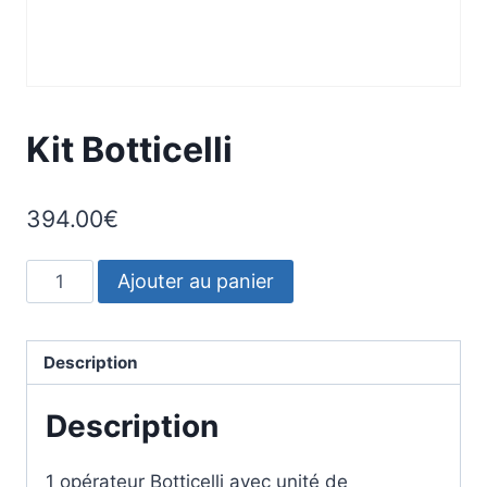
Kit Botticelli
394.00
€
quantité
Ajouter au panier
de
Kit
Botticelli
Description
Description
1 opérateur Botticelli avec unité de