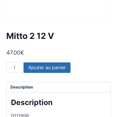
Mitto 2 12 V
47.00
€
quantité
Ajouter au panier
de
Mitto
2
Description
12
Description
V
D111906