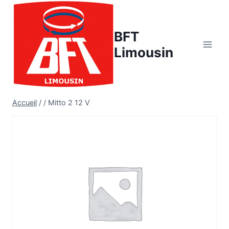
Aller
au
BFT
contenu
Limousin
Accueil
/
/
Mitto 2 12 V