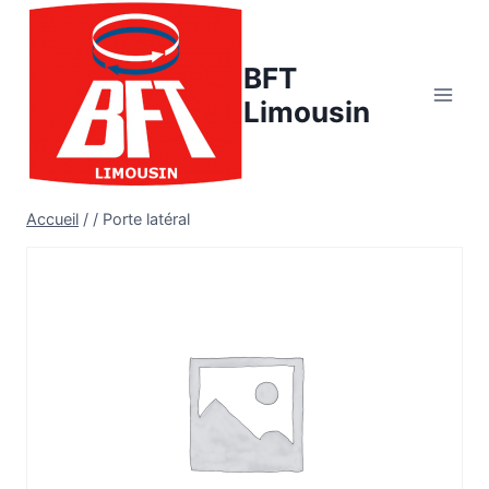
Aller
au
BFT
contenu
Limousin
Accueil
/
/
Porte latéral