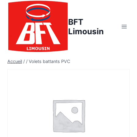
Aller
au
BFT
contenu
Limousin
Accueil
/
/
Volets battants PVC